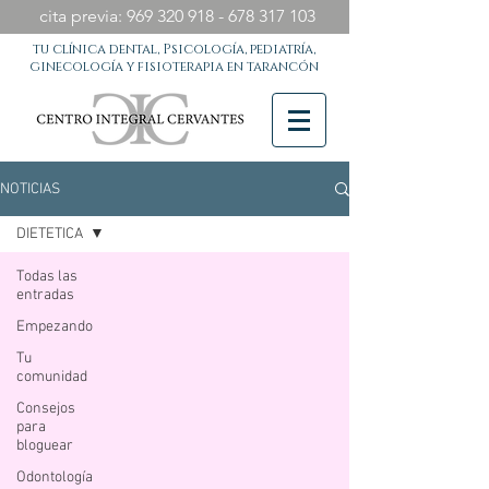
cita previa:
969 320 918 - 678 317
103
tu clínica dental, Psicología, pediatría,
ginecología y fisioterapia en tarancón
NOTICIAS
DIETETICA
Todas las
entradas
Empezando
Tu
comunidad
Consejos
para
bloguear
Odontología