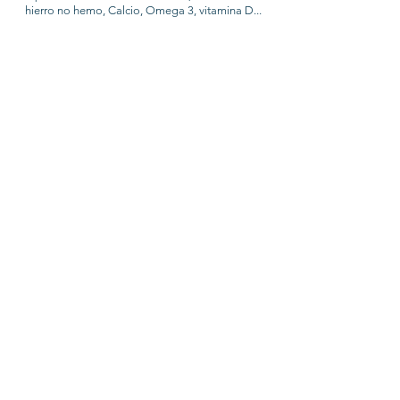
hierro no hemo, Calcio, Omega 3, vitamina D...
ALIMENTACIÓN INFANTIL
Obesidad infantl, alimentación saludable en la
infancia, requerimientos nutricionales...
ALIMENTACIÓN
COMPLEMENTARIA (AC)
Lactancia y AC, BLW, ¿Cuándo empezar?,
materiales, uso de cuchara, ¿Cómo ofrecer los
alimentos?, alimentos a evitar, ¿Cuándo debe
comer el bebé?, cocción de los alimentos, recetas
de AC, entorno ambiental, triturados, miedos,
¿Cómo elaborar tu propio menú?...
Av. miguel de Cervantes 49
Tarancón (Cuenca) 16400