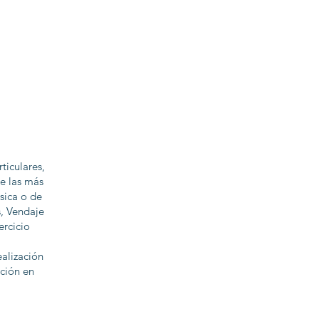
ticulares,
e las más
sica o de
s, Vendaje
ercicio
alización
ación en