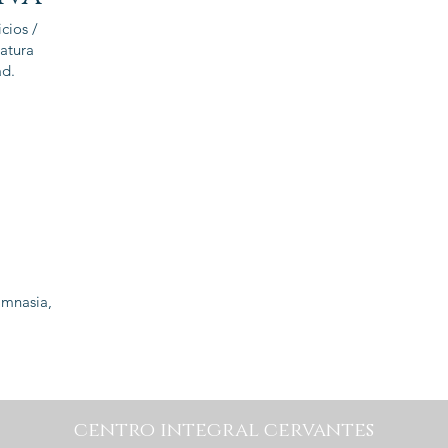
cios /
latura
ad.
imnasia,
centro integral cervantes