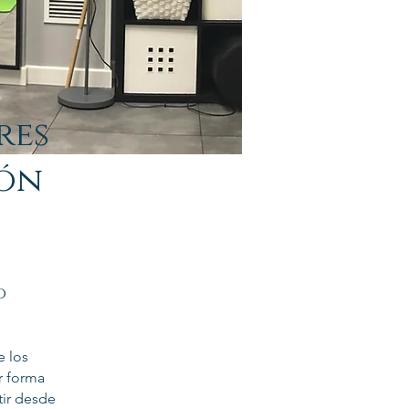
res
cón
o
e los
r forma
tir desde