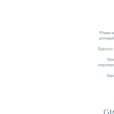
Pilates 
principa
Ejercicio
Dis
important
Sesi
Gi