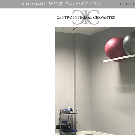
cita previa:
969 320 918 - 678 317 103
tu clíni