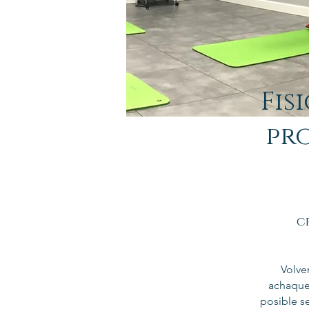
Fis
pr
c
Volve
achaque
posible s