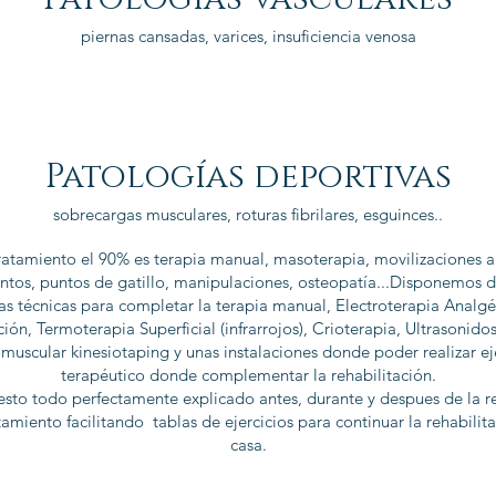
piernas cansadas, varices, insuficiencia venosa
Patologías deportivas
sobrecargas musculares, roturas fibrilares, esguinces..
ratamiento el 90% es terapia manual, masoterapia, movilizaciones ar
entos, puntos de gatillo, manipulaciones, osteopatía...Disponemos d
s técnicas para completar la terapia manual, Electroterapia Analgé
ión, Termoterapia Superficial (infrarrojos), Crioterapia, Ultrasonido
uscular kinesiotaping y unas instalaciones donde poder realizar ej
terapéutico donde complementar la rehabilitación.
esto todo perfectamente explicado antes, durante y despues de la re
tamiento facilitando tablas de ejercicios para continuar la rehabilit
casa.