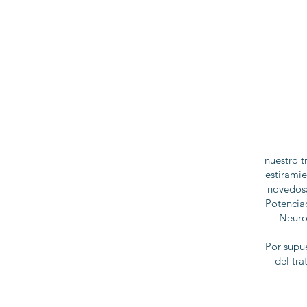
nuestro t
estirami
novedosa
Potenciac
Neurom
Por supu
del tra