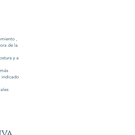
amiento ,
ora de la
ostura y a
 más
y indicado
iales
iva