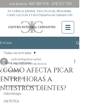
cita previa:
969 320 918 - 678 317
103
tu clínica dental, Psicología, pediatría,
ginecología y fisioterapia en tarancón
Entrada
Todas las entradas
centrointegralcervantes
Todas las entradas
4 may 2020
2 min de lectura
¿CÓMO AFECTA PICAR
Empezando
ENTRE HORAS A
Tu comunidad
NUESTROS DIENTES?
Consejos para bloguear
Odontología
DIETETICA