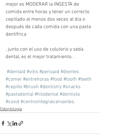
mejor es MODERAR la INGESTA de 
comida entre horas y tener un correcto 
cepillado al menos dos veces al día o 
después de cada comida con una pasta 
dentífrica 
, junto con el uso de colutorio y seda 
dental, es el mejor tratamiento. .
#dentaid
#vitis
#perioaid
#dientes
#comer
#entrehoras
#food
#tooth
#teeth
#cepillo
#brush
#dentistry
#snacks
#pastadental
#hilodental
#dentista
#covid
#centrointegralcervantes
.
Odontología